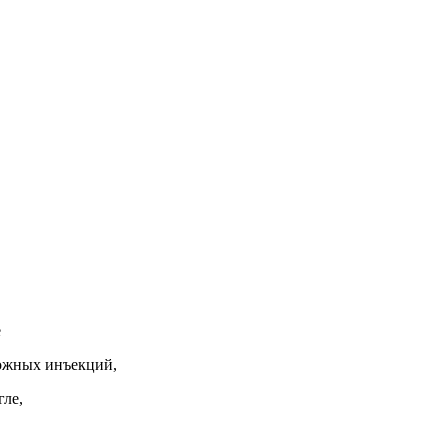
е
ожных инъекций,
гле,