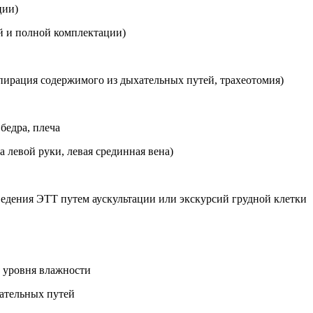
ции)
ой и полной комплектации)
спирация содержимого из дыхательных путей, трахеотомия)
бедра, плеча
 левой руки, левая срединная вена)
едения ЭТТ путем аускультации или экскурсий грудной клетки
о уровня влажности
ательных путей