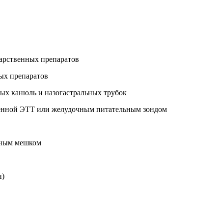
карственных препаратов
ных препаратов
ых канюль и назогастральных трубок
веденной ЭТТ или желудочным питательным зондом
ьным мешком
и)